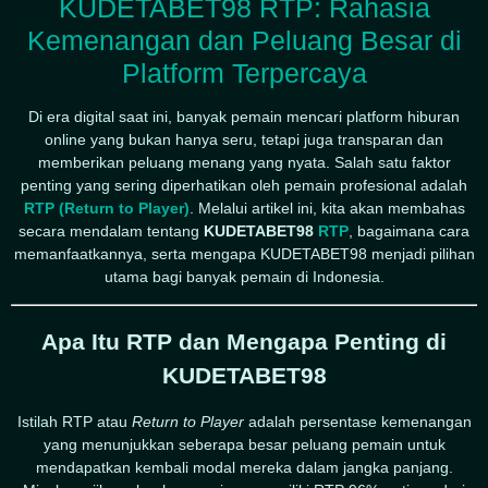
KUDETABET98 RTP: Rahasia
Kemenangan dan Peluang Besar di
Platform Terpercaya
Di era digital saat ini, banyak pemain mencari platform hiburan
online yang bukan hanya seru, tetapi juga transparan dan
memberikan peluang menang yang nyata. Salah satu faktor
penting yang sering diperhatikan oleh pemain profesional adalah
RTP (Return to Player)
. Melalui artikel ini, kita akan membahas
secara mendalam tentang
KUDETABET98
RTP
, bagaimana cara
memanfaatkannya, serta mengapa KUDETABET98 menjadi pilihan
utama bagi banyak pemain di Indonesia.
Apa Itu RTP dan Mengapa Penting di
KUDETABET98
Istilah RTP atau
Return to Player
adalah persentase kemenangan
yang menunjukkan seberapa besar peluang pemain untuk
mendapatkan kembali modal mereka dalam jangka panjang.