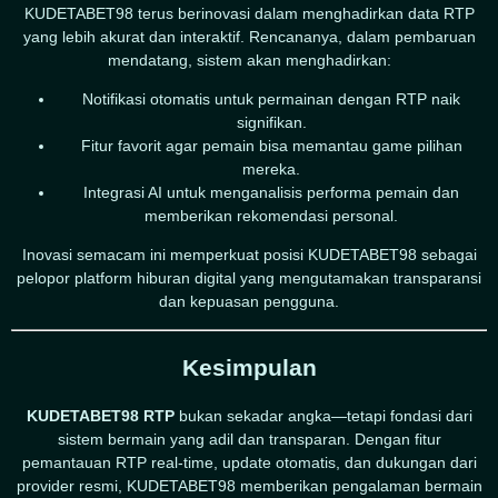
KUDETABET98 terus berinovasi dalam menghadirkan data RTP
yang lebih akurat dan interaktif. Rencananya, dalam pembaruan
mendatang, sistem akan menghadirkan:
Notifikasi otomatis untuk permainan dengan RTP naik
signifikan.
Fitur favorit agar pemain bisa memantau game pilihan
mereka.
Integrasi AI untuk menganalisis performa pemain dan
memberikan rekomendasi personal.
Inovasi semacam ini memperkuat posisi KUDETABET98 sebagai
pelopor platform hiburan digital yang mengutamakan transparansi
dan kepuasan pengguna.
Kesimpulan
KUDETABET98 RTP
bukan sekadar angka—tetapi fondasi dari
sistem bermain yang adil dan transparan. Dengan fitur
pemantauan RTP real-time, update otomatis, dan dukungan dari
provider resmi, KUDETABET98 memberikan pengalaman bermain