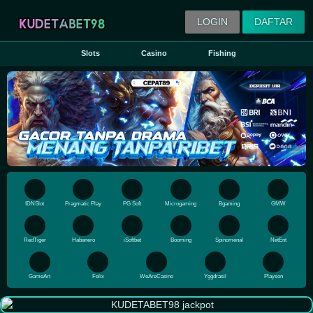
LOGIN
DAFTAR
Slots
Casino
Fishing
Poker
Sports
E-Sports
Promo
Referral
Whatsapp
Telegram
Livechat
IDNSlot
Pragmatic Play
PG Soft
Microgaming
Bgaming
GMW
RedTiger
Habanero
iSoftbet
Booming
Spinomenal
NetEnt
GameArt
Felix
WeAreCasino
Yggdrasil
Playson