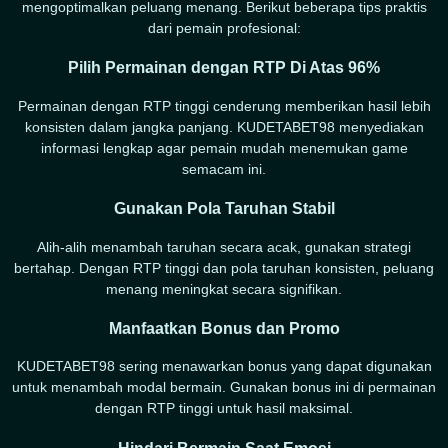
mengoptimalkan peluang menang. Berikut beberapa tips praktis
dari pemain profesional:
Pilih Permainan dengan RTP Di Atas 96%
Permainan dengan RTP tinggi cenderung memberikan hasil lebih
konsisten dalam jangka panjang. KUDETABET98 menyediakan
informasi lengkap agar pemain mudah menemukan game
semacam ini.
Gunakan Pola Taruhan Stabil
Alih-alih menambah taruhan secara acak, gunakan strategi
bertahap. Dengan RTP tinggi dan pola taruhan konsisten, peluang
menang meningkat secara signifikan.
Manfaatkan Bonus dan Promo
KUDETABET98 sering menawarkan bonus yang dapat digunakan
untuk menambah modal bermain. Gunakan bonus ini di permainan
dengan RTP tinggi untuk hasil maksimal.
Hindari Bermain Saat Emosi