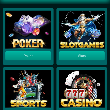
Poker
Slots