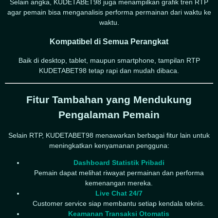
Selain angka, KUDETABET98 juga menampilkan grafik tren RTP
agar pemain bisa menganalisis performa permainan dari waktu ke
waktu.
Kompatibel di Semua Perangkat
Baik di desktop, tablet, maupun smartphone, tampilan RTP
KUDETABET98 tetap rapi dan mudah dibaca.
Fitur Tambahan yang Mendukung
Pengalaman Pemain
Selain RTP, KUDETABET98 menawarkan berbagai fitur lain untuk
meningkatkan kenyamanan pengguna:
Dashboard Statistik Pribadi
Pemain dapat melihat riwayat permainan dan performa
kemenangan mereka.
Live Chat 24/7
Customer service siap membantu setiap kendala teknis.
Keamanan Transaksi Otomatis