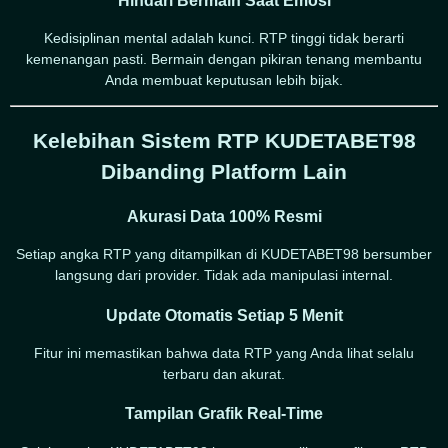
Kedisiplinan mental adalah kunci. RTP tinggi tidak berarti
kemenangan pasti. Bermain dengan pikiran tenang membantu
Anda membuat keputusan lebih bijak.
Kelebihan Sistem RTP KUDETABET98
Dibanding Platform Lain
Akurasi Data 100% Resmi
Setiap angka RTP yang ditampilkan di KUDETABET98 bersumber
langsung dari provider. Tidak ada manipulasi internal.
Update Otomatis Setiap 5 Menit
Fitur ini memastikan bahwa data RTP yang Anda lihat selalu
terbaru dan akurat.
Tampilan Grafik Real-Time