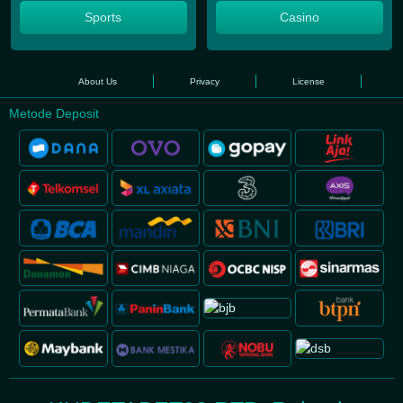
Sports
Casino
About Us
Privacy
License
Metode Deposit