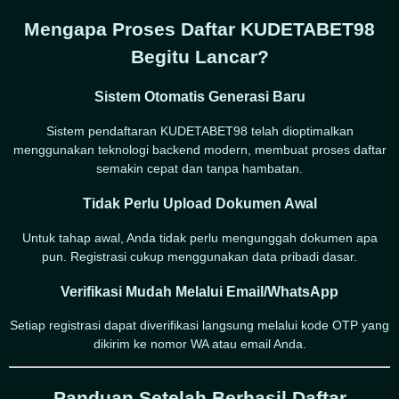
Mengapa Proses Daftar KUDETABET98
Begitu Lancar?
Sistem Otomatis Generasi Baru
Sistem pendaftaran KUDETABET98 telah dioptimalkan
menggunakan teknologi backend modern, membuat proses daftar
semakin cepat dan tanpa hambatan.
Tidak Perlu Upload Dokumen Awal
Untuk tahap awal, Anda tidak perlu mengunggah dokumen apa
pun. Registrasi cukup menggunakan data pribadi dasar.
Verifikasi Mudah Melalui Email/WhatsApp
Setiap registrasi dapat diverifikasi langsung melalui kode OTP yang
dikirim ke nomor WA atau email Anda.
Panduan Setelah Berhasil Daftar