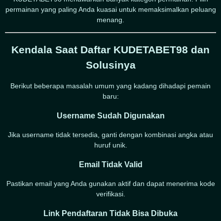
permainan yang paling Anda kuasai untuk memaksimalkan peluang
menang.
Kendala Saat Daftar KUDETABET98 dan
Solusinya
Berikut beberapa masalah umum yang kadang dihadapi pemain
baru:
Username Sudah Digunakan
Jika username tidak tersedia, ganti dengan kombinasi angka atau
huruf unik.
Email Tidak Valid
Pastikan email yang Anda gunakan aktif dan dapat menerima kode
verifikasi.
Link Pendaftaran Tidak Bisa Dibuka