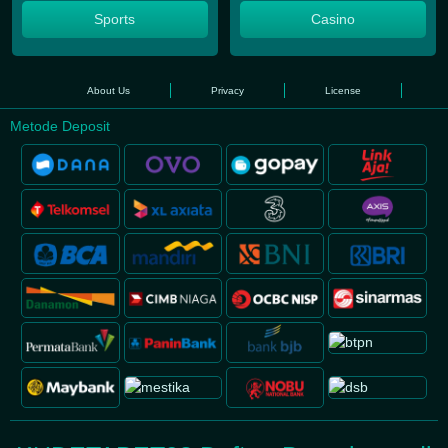
Sports
Casino
About Us
Privacy
License
Metode Deposit