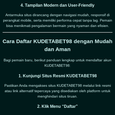
4. Tampilan Modern dan User-Friendly
Antarmuka situs dirancang dengan navigasi mudah, responsif di
perangkat mobile, serta memiliki performa cepat tanpa lag. Pemain
bisa menikmati pengalaman bermain yang nyaman dan efisien.
Cara Daftar KUDETABET98 dengan Mudah
dan Aman
Bagi pemain baru, berikut panduan lengkap untuk mendaftar akun
KUDETABET98:
1. Kunjungi Situs Resmi KUDETABET98
Pastikan Anda mengakses situs KUDETABET98 melalui link resmi
atau link alternatif tepercaya yang disediakan oleh platform untuk
menghindari situs tiruan.
2. Klik Menu “Daftar”