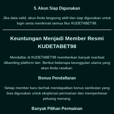
5. Akun Siap Digunakan
Jika data valid, akun Anda langsung aktif dan siap digunakan untuk
login serta menikmati semua fitur KUDETABET98.
Keuntungan Menjadi Member Resmi
KUDETABET98
Mendaftar di KUDETABET98 memberikan banyak manfaat
dibanding platform lain. Berikut beberapa keunggulan utama yang
akan Anda rasakan:
Bonus Pendaftaran
Setiap member baru berhak mendapatkan bonus sambutan yang
bisa digunakan untuk eksplorasi permainan dan memperbesar
peluang menang.
Banyak Pilihan Permainan