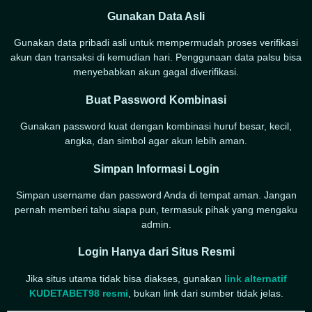
Gunakan Data Asli
Gunakan data pribadi asli untuk mempermudah proses verifikasi
akun dan transaksi di kemudian hari. Penggunaan data palsu bisa
menyebabkan akun gagal diverifikasi.
Buat Password Kombinasi
Gunakan password kuat dengan kombinasi huruf besar, kecil,
angka, dan simbol agar akun lebih aman.
Simpan Informasi Login
Simpan username dan password Anda di tempat aman. Jangan
pernah memberi tahu siapa pun, termasuk pihak yang mengaku
admin.
Login Hanya dari Situs Resmi
Jika situs utama tidak bisa diakses, gunakan
link alternatif
KUDETABET98 resmi
, bukan link dari sumber tidak jelas.