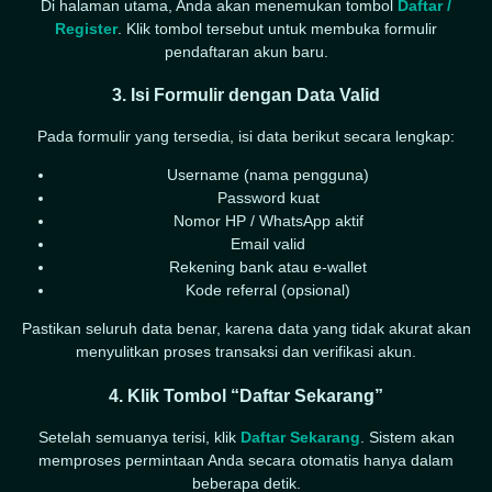
Di halaman utama, Anda akan menemukan tombol
Daftar /
Register
. Klik tombol tersebut untuk membuka formulir
pendaftaran akun baru.
3. Isi Formulir dengan Data Valid
Pada formulir yang tersedia, isi data berikut secara lengkap:
Username (nama pengguna)
Password kuat
Nomor HP / WhatsApp aktif
Email valid
Rekening bank atau e-wallet
Kode referral (opsional)
Pastikan seluruh data benar, karena data yang tidak akurat akan
menyulitkan proses transaksi dan verifikasi akun.
4. Klik Tombol “Daftar Sekarang”
Setelah semuanya terisi, klik
Daftar Sekarang
. Sistem akan
memproses permintaan Anda secara otomatis hanya dalam
beberapa detik.