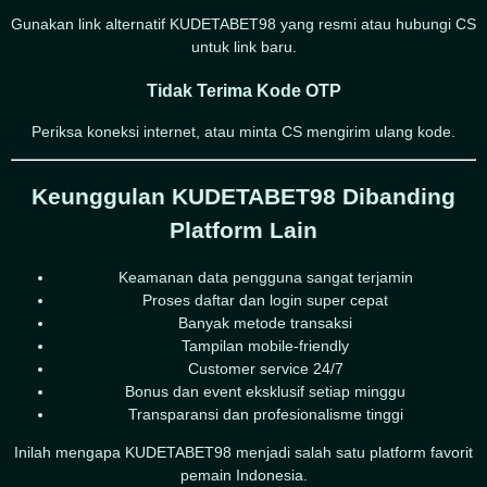
Gunakan link alternatif KUDETABET98 yang resmi atau hubungi CS
untuk link baru.
Tidak Terima Kode OTP
Periksa koneksi internet, atau minta CS mengirim ulang kode.
Keunggulan KUDETABET98 Dibanding
Platform Lain
Keamanan data pengguna sangat terjamin
Proses daftar dan login super cepat
Banyak metode transaksi
Tampilan mobile-friendly
Customer service 24/7
Bonus dan event eksklusif setiap minggu
Transparansi dan profesionalisme tinggi
Inilah mengapa KUDETABET98 menjadi salah satu platform favorit
pemain Indonesia.