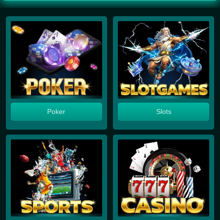
Poker
Slots