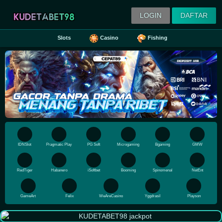
LOGIN
DAFTAR
Slots
Casino
Fishing
Poker
Sports
E-Sports
Promo
Referral
Whatsapp
Telegram
Livechat
IDNSlot
Pragmatic Play
PG Soft
Microgaming
Bgaming
GMW
RedTiger
Habanero
iSoftbet
Booming
Spinomenal
NetEnt
GameArt
Felix
WeAreCasino
Yggdrasil
Playson